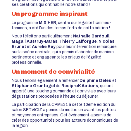
ses créations qui ont habillé notre stand !
Un programme inspirant
Le programme
MIX’HER
, centré sur l’égalité hommes-
femmes, a été l’un des temps forts de cette édition !
Nous félicitons particulièrement
Nathalie Bardouil
,
Magali Austruy-Baras
,
Thierry Lafforgue
,
Nicolas
Brunet
et
Aurélie Rey
pour leur intervention remarquée
sur la scène centrale, qui a permis d’aborder de manière
pertinente et engageante les enjeux de l’égalité
professionnelle.
Un moment de convivialité
Nous tenons également à remercier
Delphine Deleu
et
Stéphane Grunfogel
de
ReciproK Actions
, qui ont
apporté une touche gourmande et conviviale avec leurs
dégustations proposées à l’heure du déjeuner.
La participation de la CPME31 à cette 10ème édition du
salon SERVICIZ a permis de mettre en avant les petites
et moyennes entreprises. Cet événement a permis de
créer des opportunités pour les acteurs économiques de
la région.