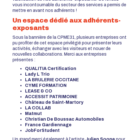
vous incontournable du secteur des services a permis de
mettre en avant nos adhérents !
Un espace dédié aux adhérents-
exposants
Sous la bannière de la CPME31, plusieurs entreprises ont
pu profiter de cet espace privilégié pour présenter leurs
activités, échanger avec les visiteurs et nouer de
nouvelles collaborations. Merci aux entreprises
présentes :
QUALITIA Certification
Lady L Trio
LA BRULERIE OCCITANE
CYME FORMATION
LEASE & CO
ACCESSIT PATRIMOINE
Château de Saint-Martory
LA COLLAB
Matmut
Christian De Boussac Automobiles
France Gardiennage
JobForStudent
Un grand merci également à l’artiste
Julien Soone
pour