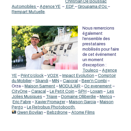
Christian De Boussac
Automobiles
–
Agence YE
–
EDF
–
Groupama d’Oc
–
Rempart Mutuelle
.
Nous remercions
également
l’ensemble des
prestataires
mobilisés pour faire
de cet événement
un moment
d’exception :
Touleco
–
Agence
YE
–
Print’o’clock
–
VO2X
–
Impact Evolution
–
Comptoir
du Mobilier
–
Skandi
–
MIN
–
Caporal
–
Beer’n Combi
–
Orza –
Maison Sarment
–
MODUL’AIR
–
Oc evenement
–
CityOne
–
Caracal
–
Le Petit Coin
–
SPH
–
Loxam
–
Les
Jolies Musiques
–
Triaxe
–
Domaine Olliberdie
–
Mericq
–
Eric Fabre
–
Xavier Fromager
–
Maison Garcia
–
Maison
Pergo
–
Le Retrobus Photobooth.
Gwen Bovilan
–
Bebzdrone
–
Atome Films