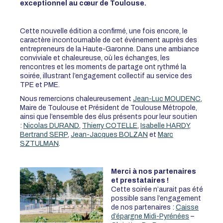
exceptionnel au cœur de Toulouse.
Cette nouvelle édition a confirmé, une fois encore, le
caractère incontournable de cet événement auprès des
entrepreneurs de la Haute-Garonne. Dans une ambiance
conviviale et chaleureuse, où les échanges, les
rencontres et les moments de partage ont rythmé la
soirée, illustrant l’engagement collectif au service des
TPE et PME.
Nous remercions chaleureusement
Jean-Luc MOUDENC
,
Maire de Toulouse et Président de Toulouse Métropole,
ainsi que l’ensemble des élus présents pour leur soutien
:
Nicolas DURAND
,
Thierry COTELLE
,
Isabelle HARDY
,
Bertrand SERP
,
Jean-Jacques BOLZAN
et
Marc
SZTULMAN
.
Merci à nos partenaires
et prestataires !
Cette soirée n’aurait pas été
possible sans l’engagement
de nos partenaires :
Caisse
d’épargne Midi-Pyrénées
–