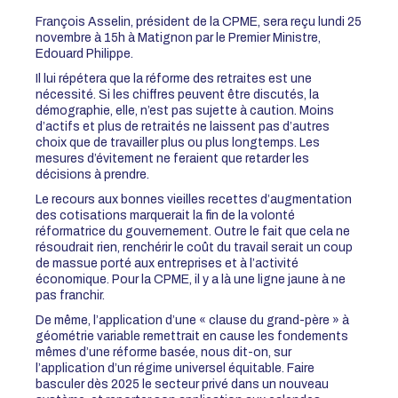
François Asselin, président de la CPME, sera reçu lundi 25
novembre à 15h à Matignon par le Premier Ministre,
Edouard Philippe.
Il lui répétera que la réforme des retraites est une
nécessité. Si les chiffres peuvent être discutés, la
démographie, elle, n’est pas sujette à caution. Moins
d’actifs et plus de retraités ne laissent pas d’autres
choix que de travailler plus ou plus longtemps. Les
mesures d’évitement ne feraient que retarder les
décisions à prendre.
Le recours aux bonnes vieilles recettes d’augmentation
des cotisations marquerait la fin de la volonté
réformatrice du gouvernement. Outre le fait que cela ne
résoudrait rien, renchérir le coût du travail serait un coup
de massue porté aux entreprises et à l’activité
économique. Pour la CPME, il y a là une ligne jaune à ne
pas franchir.
De même, l’application d’une « clause du grand-père » à
géométrie variable remettrait en cause les fondements
mêmes d’une réforme basée, nous dit-on, sur
l’application d’un régime universel équitable. Faire
basculer dès 2025 le secteur privé dans un nouveau