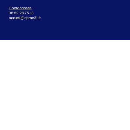
Coordonnées
:
05 62 26 75 13
accueil@cpme31.fr