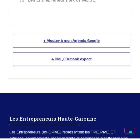
Les Entrepreneurs (ex CPME 31)
+ Ajouter à mon Agenda Google
+ iCal / Outlook export
Les Entrepreneurs Haute-Garonne
Les Entrepreneurs (ex-CPME) représentent les TPE, PME, ETI,
artisans, commerçants, indépendants et entreprises à taille humaine.