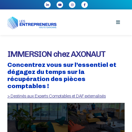
IMMERSION chez AXONAUT
Concentrez vous sur l’essentiel et
dégagez du temps sur la
récupération des pièces
comptables !
> Destinés aux Experts Comptables et DAF externalisés