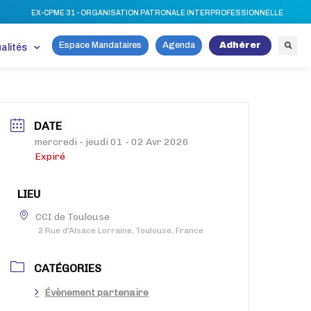
EX-CPME 31 - ORGANISATION PATRONALE INTERPROFESSIONNELLE
Espace Mandataires
Agenda
Adhérer
alités
DATE
mercredi - jeudi 01 - 02 Avr 2026
Expiré
LIEU
CCI de Toulouse
2 Rue d'Alsace Lorraine, Toulouse, France
CATÉGORIES
Évènement partenaire