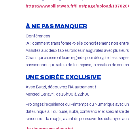
https://www.billetweb.fr/files/page/upload/137
À NE PAS MANQUER
Conférences
IA : comment transforme-t-elle concrètement nos entrep
Assistez aux deux tables rondes inaugurales avec plusieur
Chan, qui croiseront leurs regards pour décrypter les usages,
passionnant qui traitera de l’entreprise, la création de conten
UNE SOIRÉE EXCLUSIVE
Avec Butzi, découvrez l’IA autrement !
Mercredi 1er avril, de 18h30 à 22h00
Prolongez l’expérience du Printemps du Numérique avec une soi
date unique à Toulouse, Butzi, conférencier et spécialiste d
rencontre… la magie, avant de poursuivre les échanges autou
Je réserve ma place ici