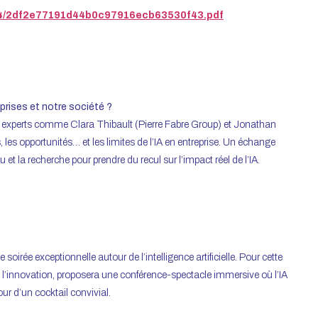
6204/2df2e77191d44b0c97916ecb63530f43.pdf
rises et notre société ?
s experts comme Clara Thibault (Pierre Fabre Group) et Jonathan
 les opportunités… et les limites de l’IA en entreprise. Un échange
u et la recherche pour prendre du recul sur l’impact réel de l’IA.
rée exceptionnelle autour de l’intelligence artificielle. Pour cette
e l’innovation, proposera une conférence-spectacle immersive où l’IA
r d’un cocktail convivial.