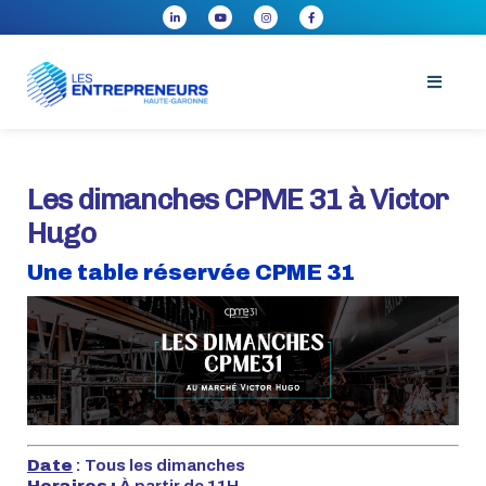
Les dimanches CPME 31 à Victor
Hugo
Une table réservée CPME 31
Date
: Tous les dimanches
Horaires
:
À partir de 11H