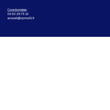
Coordonnées
:
05 62 26 75 13
accueil@cpme31.fr