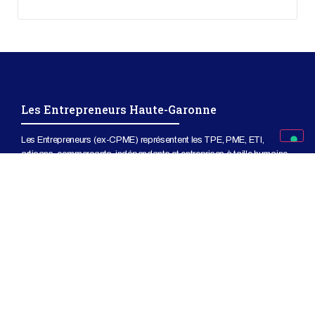
Les Entrepreneurs Haute-Garonne
Les Entrepreneurs (ex-CPME) représentent les TPE, PME, ETI,
artisans, commerçants, indépendants et entreprises à taille humaine.
© 2023 – Les Entrepreneurs Haute-Garonne
Mentions légales
Politique de confidentialité
CONTACT
Adresse
:
55 avenue Louis Breguet
31400 Toulouse