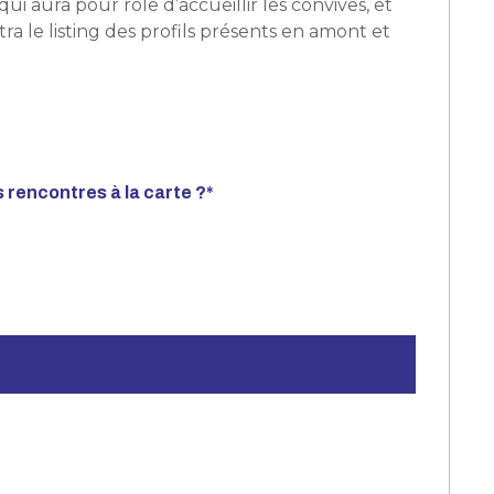
ui aura pour rôle d’accueillir les convives, et
îtra le listing des profils présents en amont et
 rencontres à la carte ?
*