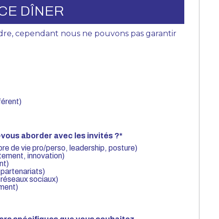
CE DÎNER
dre, cependant nous ne pouvons pas garantir
férent)
-vous aborder avec les invités ?
*
re de vie pro/perso, leadership, posture)
tement, innovation)
nt)
partenariats)
 réseaux sociaux)
ement)