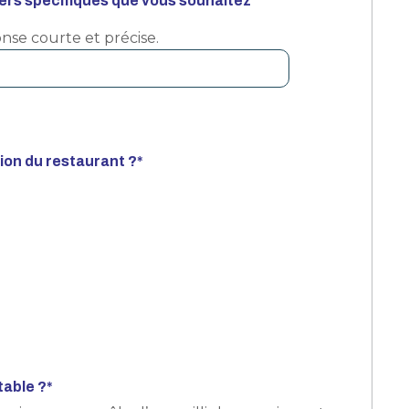
tiers spécifiques que vous souhaitez
se courte et précise.
ion du restaurant ?
*
table ?
*