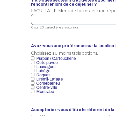
Y'a t-il des secteurs d’activités et/ou mé
rencontrer lors de ce déjeuner ?
FACULTATIF. Merci de formuler une répon
0 sur 20 caractères maximum
Avez-vous une préférence sur la localisat
Choisissez au moins trois options.
Purpan / Cartoucherie
Côte pavée
Launaguet
Labège
Roques
Drémil-Lafage
Cornebarrieu
Centre-ville
Montrabe
Accepteriez-vous d'être le référent de la 