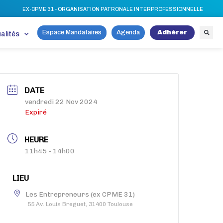
EX-CPME 31 - ORGANISATION PATRONALE INTERPROFESSIONNELLE
Espace Mandataires
Agenda
Adhérer
alités
DATE
vendredi 22 Nov 2024
Expiré
HEURE
11h45 - 14h00
LIEU
Les Entrepreneurs (ex CPME 31)
55 Av. Louis Breguet, 31400 Toulouse