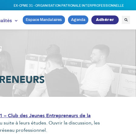
EX-CPME 31 - ORGANISATION PATRONALE INTERPROFESSIONNELLE
Espace Mandataires
Agenda
Adhérer
alités
PRENEURS
1 – Club des Jeunes Entrepreneurs de la
uite à leurs études. Ouvrir la discussion, les
 réseau professionnel.