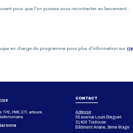
suivant pour que l’on puissse vous recontacter au lancement :
quipe en charge du programme pour plus d’information sur
cj
CONTACT
nne
Adresse
:
s TPE, PME, ETI, artisans,
aille humaine.
55 avenue Louis Breguet
31400 Toulouse
-Garonne
Bâtiment Ariane, 3ème étage