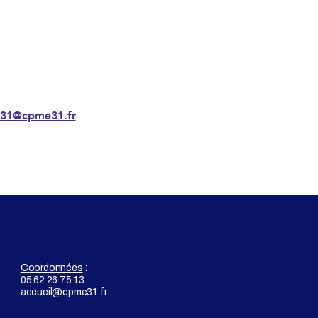
e31@cpme31.fr
Coordonnées
:
05 62 26 75 13
accueil@cpme31.fr